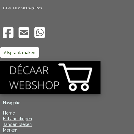
BTW: NL001887498B07
Afspraak maken
Navigatie
Home
Behandelingen
Tanden bleken
Merken